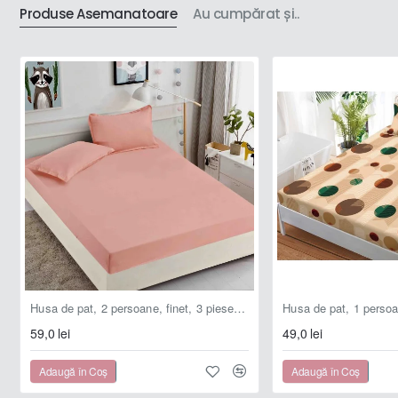
Produse Asemanatoare
Au cumpărat și..
!
Info:
- pozele sunt cu titlu de prezentare, de aceea nuanțele
pot fi sensibil diferite în realitate datorită luminozității
și
s
etărilor
d
e
vizualizare
ale
ecranului pe care sunt
afișate
;
- la unele modele, în cazul fețelor de pernă, aspectul
imprimeului poate fi diferit comparativ cu imaginea de
prezentare, în funcție de zona din care se taie materialul.
Husa de pat, 2 persoane, finet, 3 piese, 180x200cm, cu elastic, Uni, roz , HPF904
59,0 lei
49,0 lei
Adaugă în Coş
Adaugă în Coş