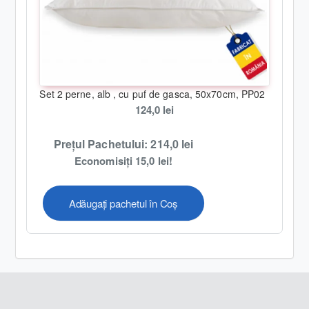
- greutate totală produs : 1000gr .
Î
ntreţinere:
Set 2 perne, alb , cu puf de gasca, 50x70cm, PP02
-
s
e
spală ușor la temperaturi scăzute, nu mai mari
124,0 lei
de
30 grade C
;
Prețul Pachetului: 214,0 lei
- sunt suficienți detergenții normali, fără înălbitori
Economisiți 15,0 lei!
chimici;
- se calcă la maxim
130 grade C
(dacă se consideră a
Adăugați pachetul în Coș
fi necesar)
;
- se poate usca în uscătorul electric
;
- se recomandă a se spăla înainte de prima utilizare
din motive de igienă.