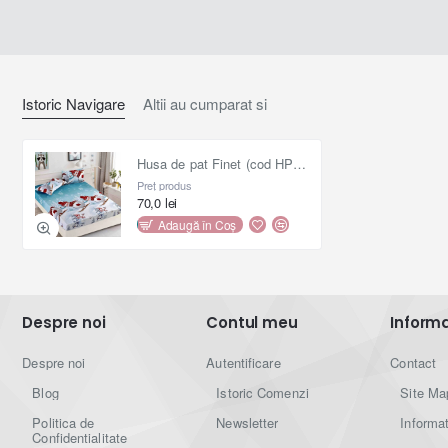
Istoric Navigare
Altii au cumparat si
Husa de pat Finet (cod HPF503)
Preț produs
70,0 lei
Adaugă în Coş
Despre noi
Contul meu
Informat
Despre noi
Autentificare
Contact
Blog
Istoric Comenzi
Site Ma
Politica de
Newsletter
Informat
Confidentialitate