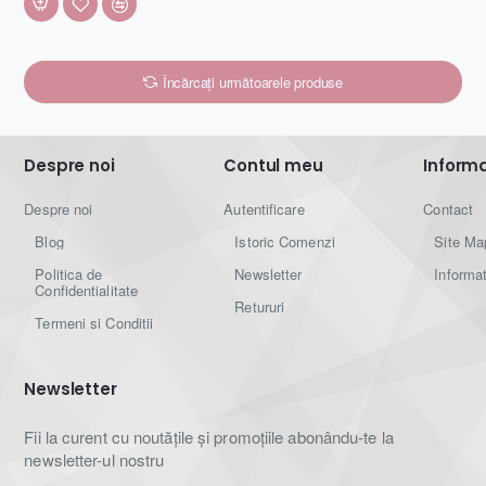
Încărcați următoarele produse
Despre noi
Contul meu
Informat
Despre noi
Autentificare
Contact
Blog
Istoric Comenzi
Site Ma
Politica de
Newsletter
Informat
Confidentialitate
Retururi
Termeni si Conditii
Newsletter
Fii la curent cu noutățile și promoțiile abonându-te la
newsletter-ul nostru