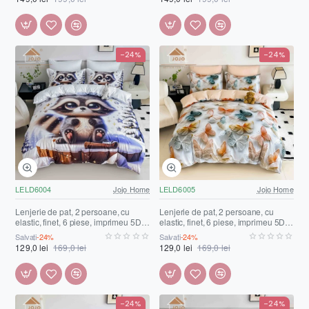
-24%
-24%
LELD6004
Jojo Home
LELD6005
Jojo Home
Lenjerie de pat, 2 persoane, cu
Lenjerie de pat, 2 persoane, cu
elastic, finet, 6 piese, imprimeu 5D,
elastic, finet, 6 piese, imprimeu 5D,
alb și albastru, cu raton, LELD6004
alb și crem, cu fluturași, LELD6005
Salvați
-24%
Salvați
-24%
129,0 lei
169,0 lei
129,0 lei
169,0 lei
-24%
-24%