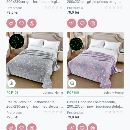
200x230cm, gri , imprimeu mingi
200x230cm, gri , imprimeu mingi
fotbal, PCF106
sport, PCF105
Preț produs
Preț produs
79,0 lei
79,0 lei
PCF101
Johnny Home
PCF109
Johnny Home
Pătură Cocolino Fosforescentă,
Pătură Cocolino Fosforescentă,
200x230cm, gri , imprimeu steluțe,
200x230cm, mov , imprimeu steluțe
PCF101
unicorni, PCF109
Preț produs
Preț produs
79,0 lei
79,0 lei