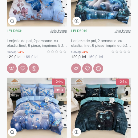
LELD6031
Jojo Home
LELD6019
Jojo Home
Lenjerie de pat, 2 persoane, cu
Lenjerie de pat, 2 persoane, cu
elastic, finet, 6 piese, imprimeu 5D,
elastic, finet, 6 piese, imprimeu 5D,
albastru , cu flori și fluturi,
albastru , cu ponei, LELD6019
Salvați
-24%
Salvați
-24%
LELD6031
129,0 lei
169,0 lei
129,0 lei
169,0 lei
-24%
-24%
NOU