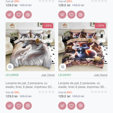
Salvați
-24%
Salvați
-24%
LELD6008
129,0 lei
169,0 lei
129,0 lei
169,0 lei
-24%
-24%
LELD6002
Jojo Home
LELD6001
Jojo Home
Lenjerie de pat, 2 persoane, cu
Lenjerie de pat, 2 persoane, cu
elastic, finet, 6 piese, imprimeu 5D,
elastic, finet, 6 piese, imprimeu 5D,
cu unicorn, LELD6002
cu vulpița, LELD6001
Salvați
-24%
Salvați
-24%
129,0 lei
169,0 lei
129,0 lei
169,0 lei