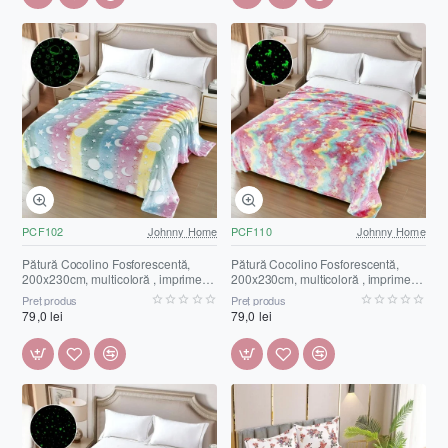
PCF102
Johnny Home
PCF110
Johnny Home
Pătură Cocolino Fosforescentă,
Pătură Cocolino Fosforescentă,
200x230cm, multicoloră , imprimeu
200x230cm, multicoloră , imprimeu
planete, PCF102
steluțe unicorni, PCF110
Preț produs
Preț produs
79,0 lei
79,0 lei