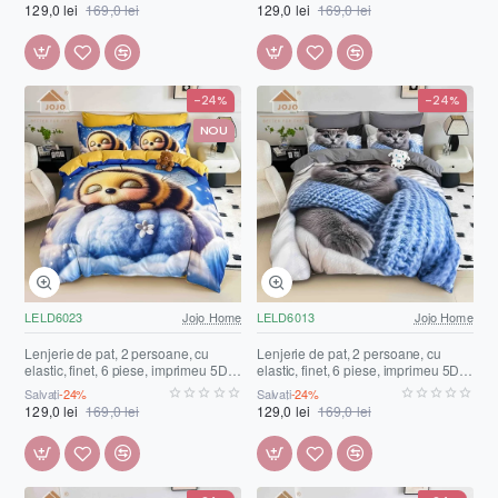
LELD6018
LELD6022
129,0 lei
169,0 lei
129,0 lei
169,0 lei
-24%
-24%
NOU
LELD6023
Jojo Home
LELD6013
Jojo Home
Lenjerie de pat, 2 persoane, cu
Lenjerie de pat, 2 persoane, cu
elastic, finet, 6 piese, imprimeu 5D,
elastic, finet, 6 piese, imprimeu 5D,
albastru și galben, cu bondar,
albastru și gri, cu pisică, LELD6013
Salvați
-24%
Salvați
-24%
LELD6023
129,0 lei
169,0 lei
129,0 lei
169,0 lei