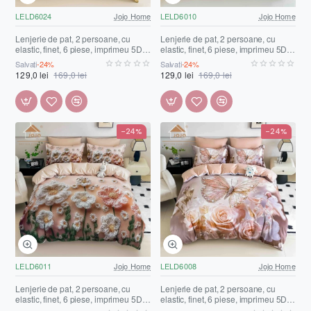
LELD6024
Jojo Home
LELD6010
Jojo Home
Lenjerie de pat, 2 persoane, cu
Lenjerie de pat, 2 persoane, cu
elastic, finet, 6 piese, imprimeu 5D,
elastic, finet, 6 piese, imprimeu 5D,
crem și maro, cu flori, LELD6024
crem și roșu închis, cu ursuleți și
Salvați
-24%
Salvați
-24%
inimioare, LELD6010
129,0 lei
169,0 lei
129,0 lei
169,0 lei
-24%
-24%
LELD6011
Jojo Home
LELD6008
Jojo Home
Lenjerie de pat, 2 persoane, cu
Lenjerie de pat, 2 persoane, cu
elastic, finet, 6 piese, imprimeu 5D,
elastic, finet, 6 piese, imprimeu 5D,
crem, cu flori, LELD6011
crem, cu fluturi și trandafiri,