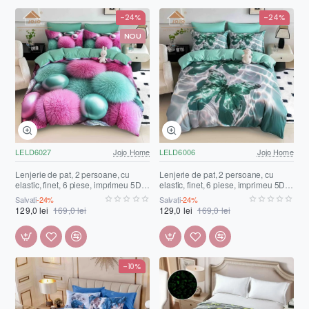
-24%
-24%
NOU
LELD6027
Jojo Home
LELD6006
Jojo Home
Lenjerie de pat, 2 persoane, cu
Lenjerie de pat, 2 persoane, cu
elastic, finet, 6 piese, imprimeu 5D,
elastic, finet, 6 piese, imprimeu 5D,
turcoaz și roz , cu globuri pufoase,
verde și alb, cu fluturași, LELD6006
Salvați
-24%
Salvați
-24%
LELD6027
129,0 lei
169,0 lei
129,0 lei
169,0 lei
-10%