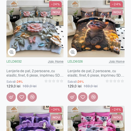
-24%
-24%
NOU
NOU
LELD6032
Jojo Home
LELD6026
Jojo Home
Lenjerie de pat, 2 persoane, cu
Lenjerie de pat, 2 persoane, cu
elastic, finet, 6 piese, imprimeu 5D,
elastic, finet, 6 piese, imprimeu 5D,
gri , cu flori, LELD6032
maro , cu pui de pisică, LELD6026
Salvați
-24%
Salvați
-24%
129,0 lei
169,0 lei
129,0 lei
169,0 lei
-24%
-24%
NOU
NOU