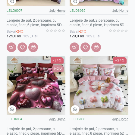
LELD6007
Jojo Home
LELD6035
Jojo Home
Lenjerie de pat, 2 persoane, cu
Lenjerie de pat, 2 persoane, cu
elastic, finet, 6 piese, imprimeu 5D,
elastic, finet, 6 piese, imprimeu 5D,
roz roșu, cățeluș, LELD6007
roz și turcoaz, cu macarons și
Salvați
-24%
Salvați
-24%
brioșe, LELD6035
129,0 lei
169,0 lei
129,0 lei
169,0 lei
-24%
-24%
NOU
LELD6034
Jojo Home
LELD6003
Jojo Home
Lenjerie de pat, 2 persoane, cu
Lenjerie de pat, 2 persoane, cu
elastic, finet, 6 piese, imprimeu 5D,
elastic, finet, 6 piese, imprimeu 5D,