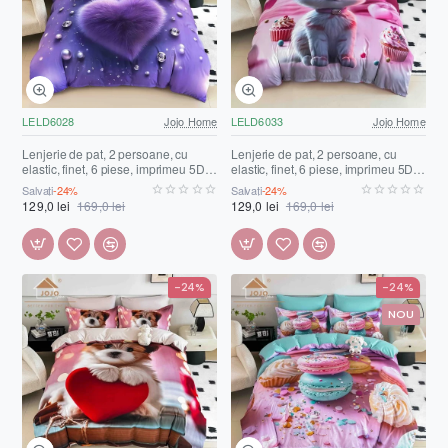
LELD6028
Jojo Home
LELD6033
Jojo Home
Lenjerie de pat, 2 persoane, cu
Lenjerie de pat, 2 persoane, cu
elastic, finet, 6 piese, imprimeu 5D,
elastic, finet, 6 piese, imprimeu 5D,
mov , cu inimă pufoasă, LELD6028
roz , cu pui de pisică, LELD6033
Salvați
-24%
Salvați
-24%
129,0 lei
169,0 lei
129,0 lei
169,0 lei
-24%
-24%
NOU