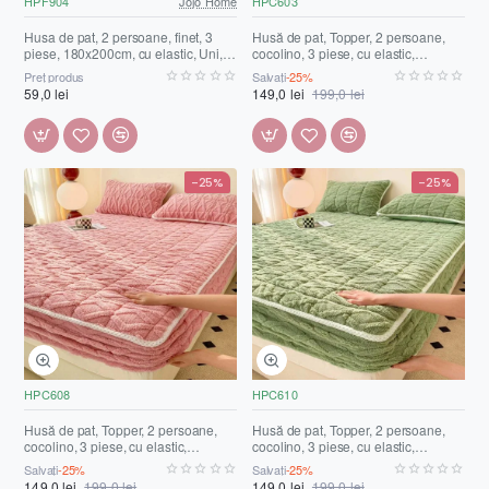
HPF904
Jojo Home
HPC603
Husa de pat, 2 persoane, finet, 3
Husă de pat, Topper, 2 persoane,
piese, 180x200cm, cu elastic, Uni,
cocolino, 3 piese, cu elastic,
roz , HPF904
160x200cm, crem închis, HPC603
Preț produs
Salvați
-25%
59,0 lei
149,0 lei
199,0 lei
-25%
-25%
HPC608
HPC610
Husă de pat, Topper, 2 persoane,
Husă de pat, Topper, 2 persoane,
cocolino, 3 piese, cu elastic,
cocolino, 3 piese, cu elastic,
160x200cm, roz , HPC608
160x200cm, verde deschis,
Salvați
-25%
Salvați
-25%
HPC610
149,0 lei
199,0 lei
149,0 lei
199,0 lei