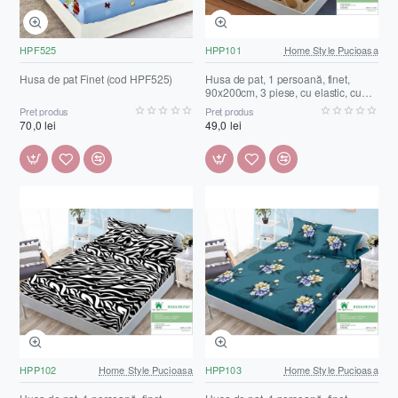
HPF525
HPP101
Home Style Pucioasa
Husa de pat Finet (cod HPF525)
Husa de pat, 1 persoană, finet,
90x200cm, 3 piese, cu elastic, cu
imprimeu, HPP101
Preț produs
Preț produs
70,0 lei
49,0 lei
HPP102
Home Style Pucioasa
HPP103
Home Style Pucioasa