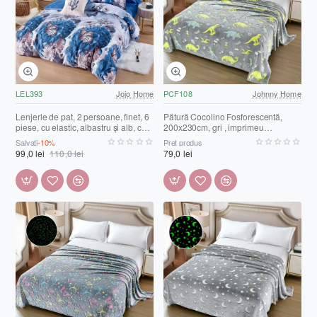
LEL393
Jojo Home
PCF108
Johnny Home
Lenjerie de pat, 2 persoane, finet, 6
Pătură Cocolino Fosforescentă,
piese, cu elastic, albastru și alb, cu
200x230cm, gri , imprimeu
flori și fluturi, LEL393
dinozauri, PCF108
Salvați
-10%
Preț produs
99,0 lei
110,0 lei
79,0 lei