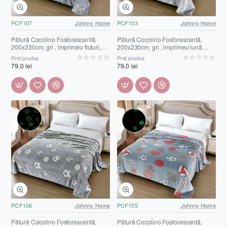
PCF107
Johnny Home
PCF103
Johnny Home
Pătură Cocolino Fosforescentă,
Pătură Cocolino Fosforescentă,
200x230cm, gri , imprimeu fluturi,
200x230cm, gri , imprimeu lună
PCF107
stele, PCF103
Preț produs
Preț produs
79,0 lei
79,0 lei
PCF106
Johnny Home
PCF105
Johnny Home
Pătură Cocolino Fosforescentă,
Pătură Cocolino Fosforescentă,