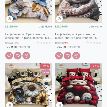
LELD6016
Jojo Home
LELD6015
Jojo Home
Lenjerie de pat, 2 persoane, cu
Lenjerie de pat, 2 persoane, cu
elastic, finet, 6 piese, imprimeu 5D,
elastic, finet, 6 piese, imprimeu 5D,
crem și albastru, cu flori, LELD6016
crem și gri, cu pui de pisică,
Salvați
-24%
Salvați
-24%
LELD6015
129,0 lei
169,0 lei
129,0 lei
169,0 lei
-24%
-24%
NOU