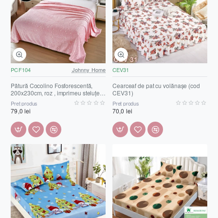
PCF104
Johnny Home
CEV31
Pătură Cocolino Fosforescentă,
Cearceaf de pat cu volănașe (cod
200x230cm, roz , imprimeu steluțe
CEV31)
albe, PCF104
Preț produs
Preț produs
79,0 lei
70,0 lei