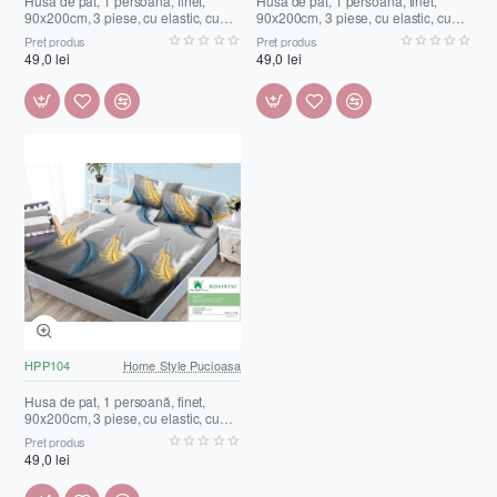
Husa de pat, 1 persoană, finet,
Husa de pat, 1 persoană, finet,
90x200cm, 3 piese, cu elastic, cu
90x200cm, 3 piese, cu elastic, cu
imprimeu, HPP102
imprimeu, HPP103
Preț produs
Preț produs
49,0 lei
49,0 lei
HPP104
Home Style Pucioasa
Husa de pat, 1 persoană, finet,
90x200cm, 3 piese, cu elastic, cu
imprimeu, HPP104
Preț produs
49,0 lei