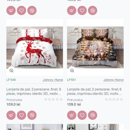
LF549
Johnny Home
LF551
Johnny Home
Lenjerie de pat, 2 persoane, finet, 6
Lenjerie de pat, 2 persoane, finet, 6
piese, imprimeu identic 3D, motiv
piese, imprimeu identic 3D, motiv
Crăciun, LF549
Crăciun, LF551
Preț produs
Preț produs
109,0 lei
109,0 lei