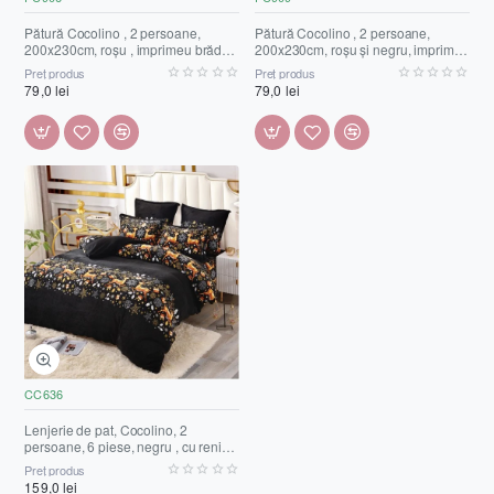
Pătură Cocolino , 2 persoane,
Pătură Cocolino , 2 persoane,
200x230cm, roșu , imprimeu brăduți,
200x230cm, roșu și negru, imprimeu
PC906
cerbi albi, PC909
Preț produs
Preț produs
79,0 lei
79,0 lei
CC636
Lenjerie de pat, Cocolino, 2
persoane, 6 piese, negru , cu reni
aurii, CC636
Preț produs
159,0 lei