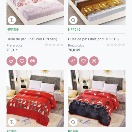
HPF509
HPF515
Husa de pat Finet (cod HPF509)
Husa de pat Finet (cod HPF515)
Preț produs
Preț produs
70,0 lei
70,0 lei
PC906
PC909