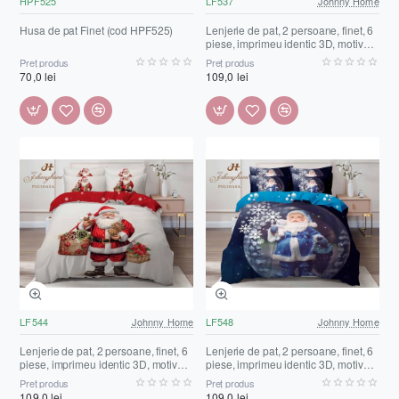
HPF525
LF537
Johnny Home
Husa de pat Finet (cod HPF525)
Lenjerie de pat, 2 persoane, finet, 6
piese, imprimeu identic 3D, motiv
Crăciun, LF537
Preț produs
Preț produs
70,0 lei
109,0 lei
LF544
Johnny Home
LF548
Johnny Home
Lenjerie de pat, 2 persoane, finet, 6
Lenjerie de pat, 2 persoane, finet, 6
piese, imprimeu identic 3D, motiv
piese, imprimeu identic 3D, motiv
Crăciun, LF544
Crăciun, LF548
Preț produs
Preț produs
109,0 lei
109,0 lei