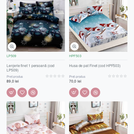
LP509
HPF503
Lenjerie finet 1 persoană (cod
Husa de pat Finet (cod HPF503)
LP509)
Preț produs
Preț produs
89,0 lei
70,0 lei