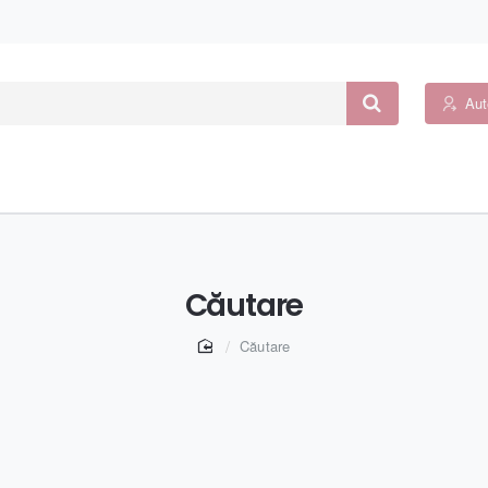
Aut
Căutare
home
Căutare