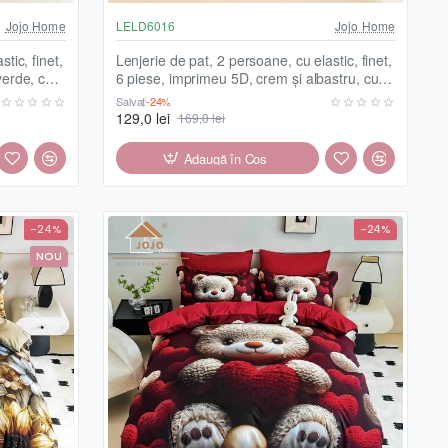
Jojo Home
LELD6016
Jojo Home
tic, finet,
Lenjerie de pat, 2 persoane, cu elastic, finet,
verde, cu
6 piese, imprimeu 5D, crem și albastru, cu
flori, LELD6016
Salvați
-24%
129,0 lei
169,0 lei
Adaugă în Coş
-24%
-24%
NOU