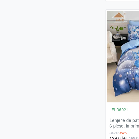
LELD6021
Lenjerie de pat,
6 piese, imprim
fluturași, LEL
Salvați
-24%
129,0 lei
169,0 