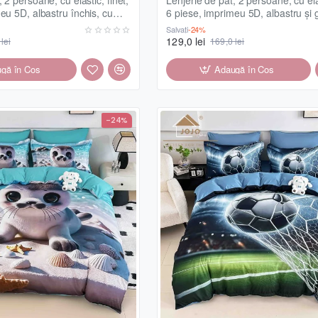
eu 5D, albastru închis, cu
6 piese, imprimeu 5D, albastru și 
, LELD6022
bondar, LELD6023
Salvați
-24%
129,0 lei
lei
169,0 lei
gă în Coş
Adaugă în Coş
-24%