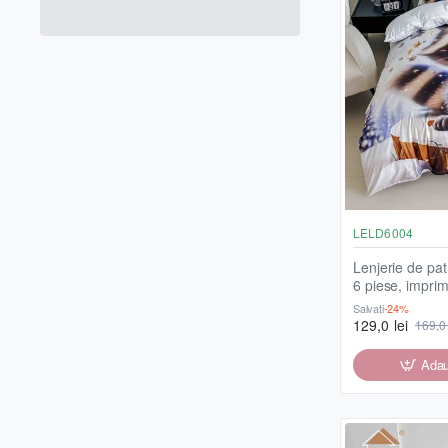
LELD6004
Lenjerie de pat,
6 piese, imprim
raton, LELD60
Salvați
-24%
129,0 lei
169,0 
Adau