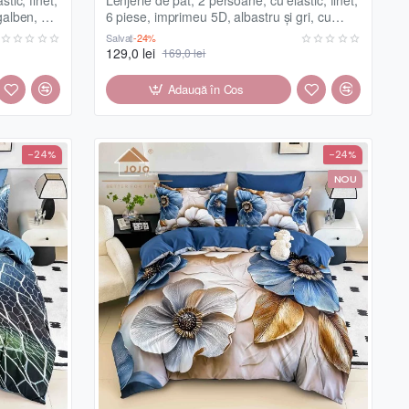
galben, cu
6 piese, imprimeu 5D, albastru și gri, cu
pisică, LELD6013
Salvați
-24%
129,0 lei
169,0 lei
Adaugă în Coş
-24%
-24%
NOU