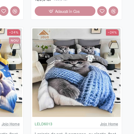
Adaugă în Coş
-24%
-24%
NOU
Jojo Home
LELD6013
Jojo Home
tic, finet,
Lenjerie de pat, 2 persoane, cu elastic, finet,