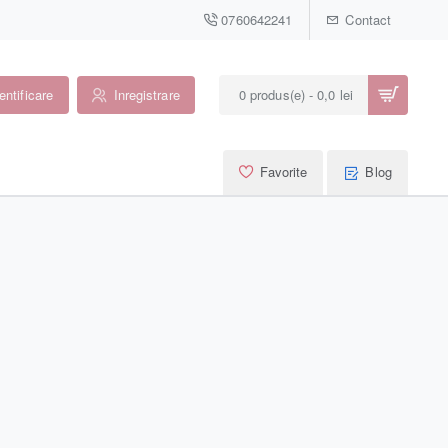
0760642241
Contact
entificare
Inregistrare
0 produs(e) - 0,0 lei
Favorite
Blog