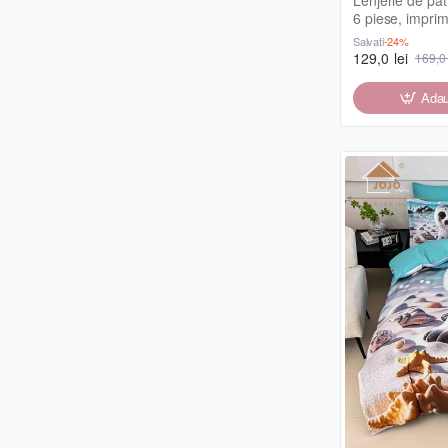
6 piese, imprim
stele de mare
Salvați
-24%
129,0 lei
169,0 
Adau