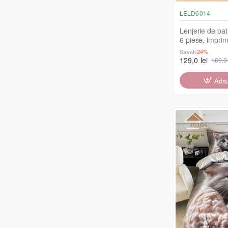
LELD6014
Lenjerie de pat,
6 piese, imprim
de focă, LELD
Salvați
-24%
129,0 lei
169,0 
Adau