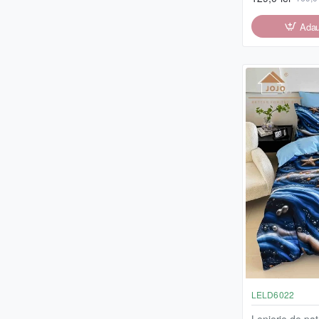
Adau
LELD6022
Lenjerie de pat,