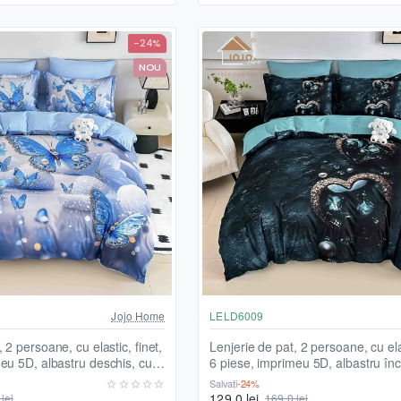
-24%
NOU
Jojo Home
LELD6009
 2 persoane, cu elastic, finet,
Lenjerie de pat, 2 persoane, cu elas
eu 5D, albastru deschis, cu
6 piese, imprimeu 5D, albastru înc
D6021
inimi, LELD6009
Salvați
-24%
129,0 lei
lei
169,0 lei