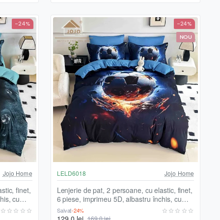
-24%
-24%
NOU
Jojo Home
LELD6018
Jojo Home
tic, finet,
Lenjerie de pat, 2 persoane, cu elastic, finet,
his, cu
6 piese, imprimeu 5D, albastru închis, cu
minge de fotbal, LELD6018
Salvați
-24%
129,0 lei
169,0 lei