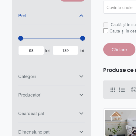
Pret
Caută și în su
Caută și în de
Căutare
lei
lei
Produse ce î
Categorii
Producatori
Cearceaf pat
Dimensiune pat