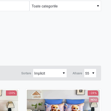
Sortare
Afisare
-24%
-24%
NOU