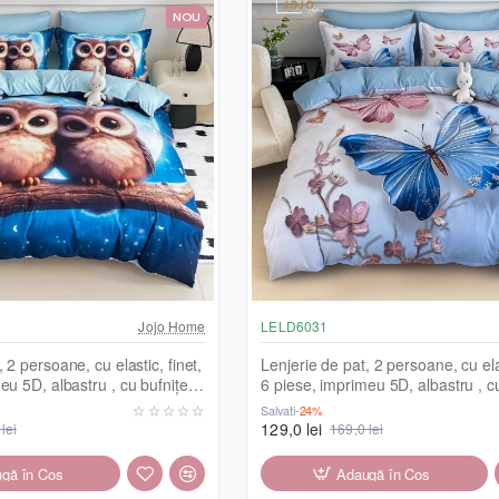
NOU
Jojo Home
LELD6031
 2 persoane, cu elastic, finet,
Lenjerie de pat, 2 persoane, cu elas
eu 5D, albastru , cu bufnițe,
6 piese, imprimeu 5D, albastru , cu 
fluturi, LELD6031
Salvați
-24%
129,0 lei
lei
169,0 lei
gă în Coş
Adaugă în Coş