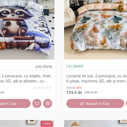
Jojo Home
LELD6005
 2 persoane, cu elastic, finet,
Lenjerie de pat, 2 persoane, cu elas
eu 5D, alb și albastru, cu
6 piese, imprimeu 5D, alb și crem,
04
fluturași, LELD6005
Salvați
-24%
129,0 lei
lei
169,0 lei
gă în Coş
Adaugă în Coş
-24%