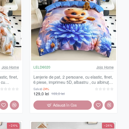
Jojo Home
LELD6020
Jojo Home
tic, finet,
Lenjerie de pat, 2 persoane, cu elastic, finet,
 cu
6 piese, imprimeu 5D, albastru , cu albinuță,
LELD6020
Salvați
-24%
129,0 lei
169,0 lei
Adaugă în Coş
-24%
-24%