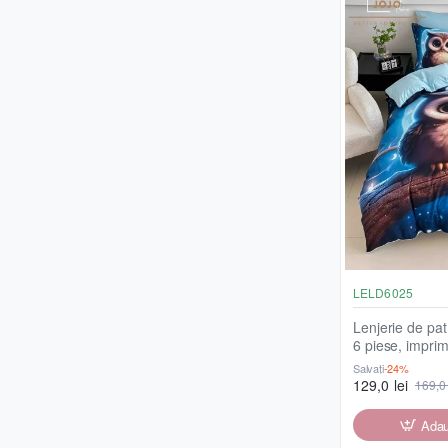
LELD6025
Lenjerie de pat,
6 piese, imprim
LELD6025
Salvați
-24%
129,0 lei
169,0 
Adau