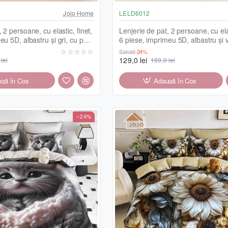
Jojo Home
LELD6012
 2 persoane, cu elastic, finet,
Lenjerie de pat, 2 persoane, cu elas
eu 5D, albastru și gri, cu pui
6 piese, imprimeu 5D, albastru și 
6014
minge de fotbal, LELD6012
Salvați
-24%
129,0 lei
lei
169,0 lei
gă în Coş
Adaugă în Coş
-24%