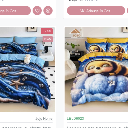
gă în Coş
Adaugă în Coş
-24%
NOU
Jojo Home
LELD6023
 2 persoane, cu elastic, finet,
Lenjerie de pat, 2 persoane, cu elas