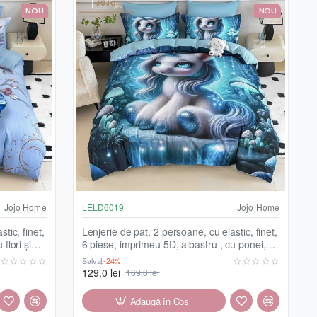
NOU
NOU
Jojo Home
LELD6019
Jojo Home
tic, finet,
Lenjerie de pat, 2 persoane, cu elastic, finet,
flori și
6 piese, imprimeu 5D, albastru , cu ponei,
LELD6019
Salvați
-24%
129,0 lei
169,0 lei
Adaugă în Coş