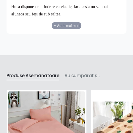
Husa dispune de prindere cu elastic, iar acesta nu va mai
aluneca sau ieși de sub saltea.
Caracteristici produs :
- tip material : bumbac tip finet ;
-
prezintă rezistență la decolorare
;
- nu necesită călcare
;
Produse Asemanatoare
Au cumpărat și..
- dispune de prindere cu elastic de jur împrejur .
Caracteristici material :
- material obținut din bumbac 100%
;
- moale, catifelat, plăcut la atingere
;
- confortabil, gros
;