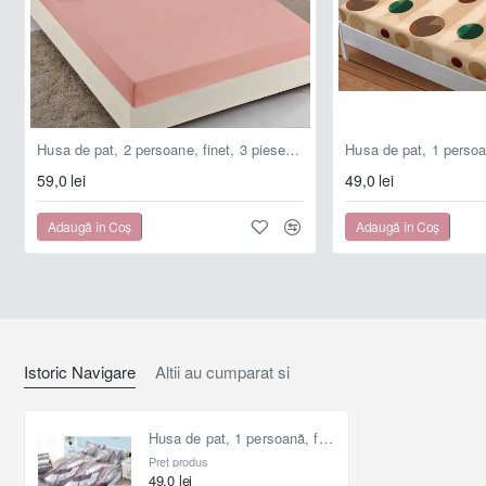
- permite o bună circulație a aerului, lăsând piele să respire
;
- nu intră la apă .
Husa de pat, 2 persoane, finet, 3 piese, 180x200cm, cu elastic, Uni, roz , HPF904
Pachetul conține :
59,0 lei
49,0 lei
- 1bc husă pentru saltea 90x200 cm,
Adaugă în Coş
Adaugă în Coş
- 2bc față pernă 50x70 cm.
Husa este compatibilă cu o saltea cu dimensiuni maxime
de 90 cm (lățime) și 200 cm (lungime).
Istoric Navigare
Altii au cumparat si
Husa de pat, 1 persoană, finet, 90x200cm, 3 piese, cu elastic, cu imprimeu, HPP112
Ambalare :
Preț produs
49,0 lei
- ambalaj : husă transparentă din plastic ;