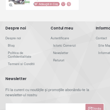
Adaugă în Coş
- greutate totală produs : 735gr .
Despre noi
Contul meu
Informat
Î
ntreţinere:
Despre noi
Autentificare
Contact
-
s
e
spală ușor la temperaturi scăzute, nu mai mari
Blog
Istoric Comenzi
Site Ma
de
30 grade C
;
Politica de
Newsletter
Informat
- sunt suficienți detergenții normali, fără înălbitori
Confidentialitate
Retururi
chimici;
Termeni si Conditii
- se calcă la maxim
130 grade C
(dacă se consideră a
fi necesar)
Newsletter
;
- se poate usca în uscătorul electric
;
Fii la curent cu noutățile și promoțiile abonându-te la
newsletter-ul nostru
- se recomandă a se spăla înainte de prima utilizare
din motive de igienă.
Trimite