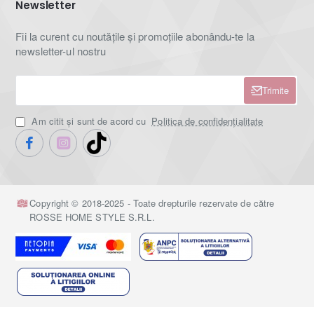
Newsletter
din motive de igienă.
Fii la curent cu noutățile și promoțiile abonându-te la
!
Info:
newsletter-ul nostru
- pozele sunt cu titlu de prezentare, de aceea nuanțele
pot fi sensibil diferite în realitate datorită luminozității
Trimite
și
s
etărilor
d
e
vizualizare
ale
ecranului pe care sunt
Am citit şi sunt de acord cu
Politica de confidențialitate
afișate .
Copyright © 2018-2025 - Toate drepturile rezervate de către
ROSSE HOME STYLE S.R.L.