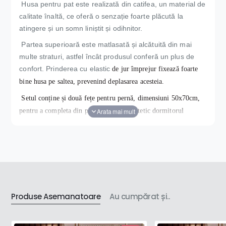
Husa pentru pat este realizată din catifea, un material de
calitate înaltă, ce oferă o senzație foarte plăcută la
atingere și un somn liniștit și odihnitor.
Partea superioară este matlasată și alcătuită din mai
multe straturi, astfel încât produsul conferă un plus de
confort. Prinderea cu elastic
de jur împrejur fixează foarte
bine husa pe saltea, prevenind deplasarea acesteia.
Setul conține și două fețe pentru pernă, dimensiuni 50x70cm,
pentru a completa din punct de vedere estetic dormitorul
dumneavoastră.
Caracteristici produs :
- tip material : catifea ;
- compatibilitate cu dimensiunile:
Produse Asemanatoare
Au cumpărat și..
140x200cm (+30cm înățimea saltelei)
;