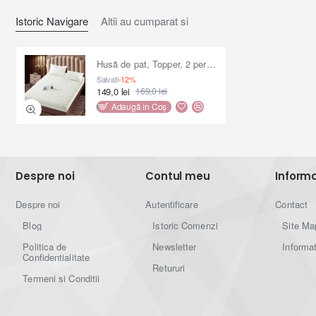
- 2bc față pernă 70x50 (+5) cm.
Istoric Navigare
Altii au cumparat si
Husă de pat, Topper, 2 persoane, catifea, 140x200cm, 3 piese, cu elastic, alb , HPT401
Ambalare :
Salvați
-12%
149,0 lei
169,0 lei
- ambalaj : husă transparentă din plastic ;
Adaugă în Coş
- greutate totală produs : 2200gr .
Î
ntreţinere:
Despre noi
Contul meu
Informat
-
s
e
spală ușor la temperaturi scăzute, nu mai mari
de
30 grade C
Despre noi
Autentificare
Contact
;
Blog
Istoric Comenzi
Site Ma
- sunt suficienți detergenții normali, fără înălbitori
Politica de
Newsletter
Informat
chimici;
Confidentialitate
Retururi
Termeni si Conditii
- se poate usca în uscătorul electric
;
- se recomandă a se spăla înainte de prima utilizare