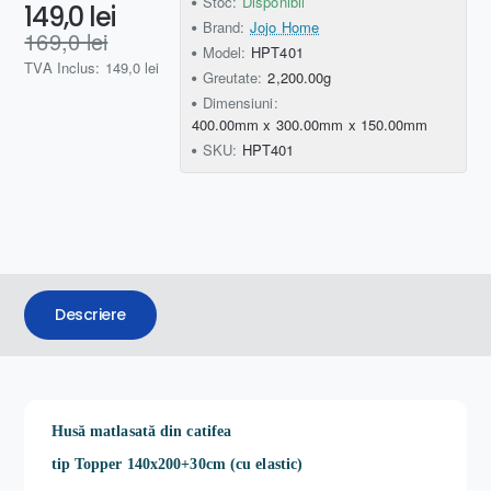
Stoc:
Disponibil
149,0 lei
Brand:
Jojo Home
169,0 lei
Model:
HPT401
TVA Inclus: 149,0 lei
Greutate:
2,200.00g
Dimensiuni:
400.00mm x 300.00mm x 150.00mm
SKU:
HPT401
Descriere
Husă matlasată din catifea
tip Topper 140x200+30cm (cu elastic)