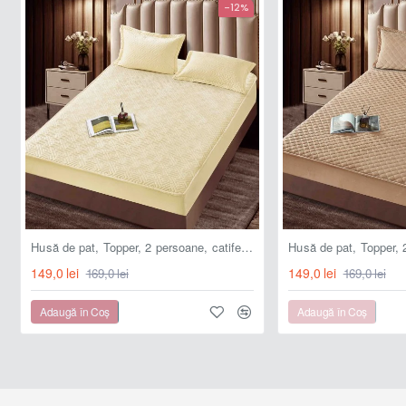
-
prezintă rezistență la decolorare
;
-12%
- fixare precisă și stabilă ;
- dispune de prindere cu elastic de jur împrejur .
Caracteristici material :
- tip material : microfibră catifelată matlasată ;
- confortabil, catifelat, plăcut la atingere
;
- permite o bună circulație a aerului, lăsând piele să respire
;
Husă de pat, Topper, 2 persoane, catifea, 160x200cm, 3 piese, cu elastic, crem deschis, HPT602
- nu necesită călcare
;
149,0 lei
149,0 lei
169,0 lei
169,0 lei
- nu intră la apă .
Adaugă în Coş
Adaugă în Coş
Pachetul conține :
- 1bc husă pentru saltea 140x200 (+30) cm,