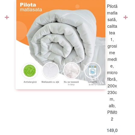
Pilotă
+
+
matla
pentru a evita șifonarea;
sată,
calita
tea
1,
e igienă.
grosi
me
medi
 diferite în realitate datorită luminozității și
s
etărilor
d
e
vizualizare
ale
ecra
e,
micro
fibră,
200x
230c
m,
alb,
PIM0
2
149,0