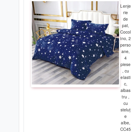
Î
ntreţinere:
Lenje
rie
-
s
e
spală ușor la temperaturi scăzute, nu mai mari de
30 grade C
de
- sunt suficienți detergenții normali, fără înălbitori chimici;
pat,
- se calcă la maxim
130 grade C
(dacă se consideră a fi necesar)
;
Cocol
- se poate usca în uscătorul electric
;
ino, 2
- se recomandă a se spăla înainte de prima utilizare din motive d
perso
ane,
!
Info:
4
- pozele sunt cu titlu de prezentare, de aceea nuanțele pot fi sensibil
piese
care sunt afișate.
, cu
elasti
c,
albas
tru ,
cu
steluț
e
albe,
CC45