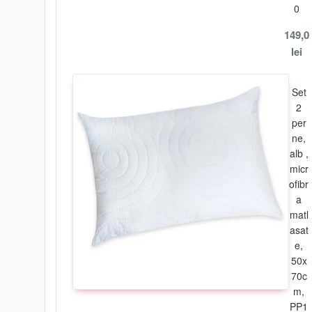
0
149,0
lei
Set
2
per
ne,
alb ,
micr
ofibr
a
matl
asat
e,
50x
70c
m,
PP1