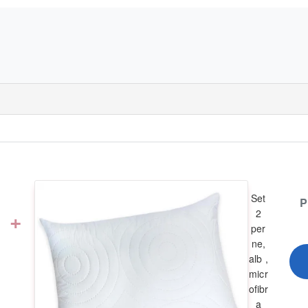
Set
P
+
2
per
ne,
alb ,
micr
ofibr
a