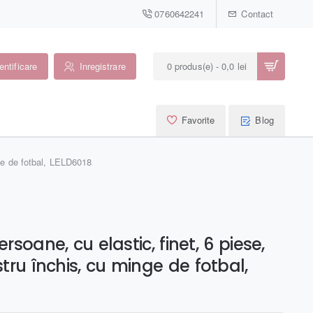
0760642241
Contact
entificare
Inregistrare
0 produs(e) - 0,0 lei
Favorite
Blog
nge de fotbal, LELD6018
ersoane, cu elastic, finet, 6 piese,
tru închis, cu minge de fotbal,