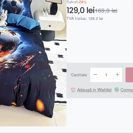
Salvați
-24%
129,0 lei
169,0 lei
TVA Inclus: 129,0 lei
Cantitate
Adaugă in Wishlist
Compa