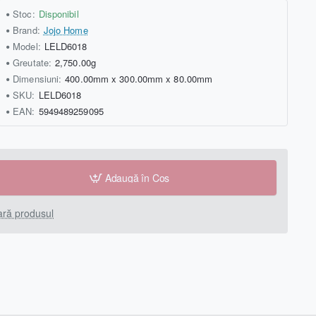
Stoc:
Disponibil
Brand:
Jojo Home
Model:
LELD6018
Greutate:
2,750.00g
Dimensiuni:
400.00mm x 300.00mm x 80.00mm
SKU:
LELD6018
EAN:
5949489259095
Adaugă în Coş
ră produsul