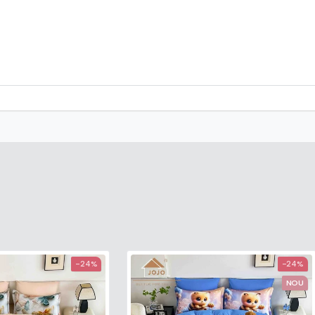
-24%
-24%
NOU