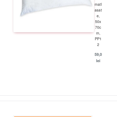
matl
asat
e,
50x
70c
m,
PP1
2
59,0
lei