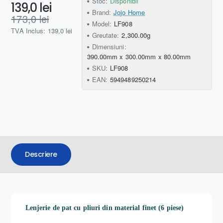
Stoc:
Disponibil
139,0 lei
Brand:
Jojo Home
173,0 lei
Model:
LF908
TVA Inclus: 139,0 lei
Greutate:
2,300.00g
Dimensiuni:
390.00mm x 300.00mm x 80.00mm
SKU:
LF908
EAN:
5949489250214
Descriere
Lenjerie de pat cu pliuri din material finet (6 piese)