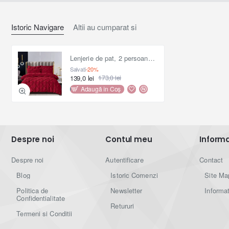
Info:
Istoric Navigare
Altii au cumparat si
- pozele sunt cu titlu de prezentare, de aceea nuanțele pot fi
Lenjerie de pat, 2 persoane, finet, 6 piese, UniDeluxe cu pliuri, rosu inchis, 230x250cm, LF908
sensibil diferite în realitate datorită luminozității
Salvați
-20%
și
s
etările
d
e
vizualizare
ale
ecranului pe care sunt afișate.
139,0 lei
173,0 lei
Adaugă în Coş
Despre noi
Contul meu
Informat
Despre noi
Autentificare
Contact
Blog
Istoric Comenzi
Site Ma
Politica de
Newsletter
Informat
Confidentialitate
Retururi
Termeni si Conditii