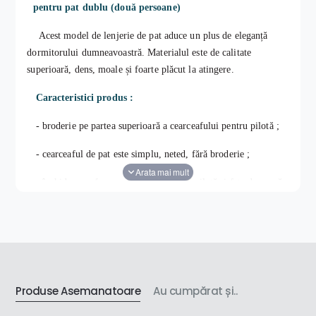
pentru pat dublu (două persoane)
Acest model de lenjerie de pat aduce un plus de eleganță
dormitorului dumneavoastră.
Materialul este de calitate
superioară, dens, moale și foarte plăcut la atingere.
Caracteristici produs :
- broderie pe partea superioară a cearceafului pentru pilotă ;
- cearceaful de pat este simplu, neted, fără broderie ;
- închidere cu fermoar pentru cearceaf pilotă și fețe de pernă.
Pachetul conține :
1bc cearceaf pilotă 200x230 cm;
Produse Asemanatoare
Au cumpărat și..
1bc cearceaf de pat 230x250 cm;