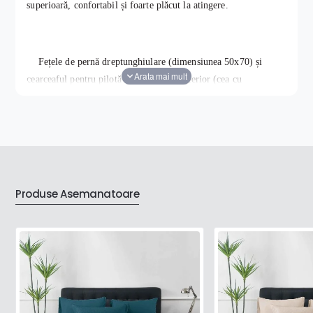
superioară, confortabil și foarte plăcut la atingere.
Fețele de pernă dreptunghiulare (dimensiunea 50x70) și
cearceaful pentru pilotă au partea din exterior (cea cu
imprimeu) din catifea, cealaltă parte fiind din material finet.
De-asemenea, fețele de pernă 70x70 cm și cearceaful pentru pat
sunt din finet.
Caracteristici produs :
- imprimeu identic pozei de prezentare, inclusiv cel al fețelor
Produse Asemanatoare
de pernă
;
-
prezintă rezistență la decolorare
;
- nu necesită călcare
;
- închidere cu fermoar pentru cearceaf pilotă
;