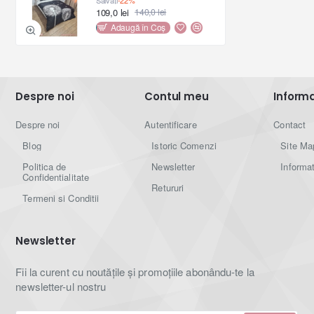
109,0 lei
140,0 lei
1bc cearceaf de pat 230x250 cm;
Adaugă în Coş
2bc față pernă 50x70 cm;
2bc față pernă 70x70 cm.
Despre noi
Contul meu
Informat
Ambalare :
Despre noi
Autentificare
Contact
- tip material : bumbac tip finet ;
Blog
Istoric Comenzi
Site Ma
Politica de
Newsletter
Informat
- ambalaj : husă transparentă din plastic ;
Confidentialitate
Retururi
Termeni si Conditii
- greutate totală produs : 2600gr .
Newsletter
Î
ntreţinere:
Fii la curent cu noutățile și promoțiile abonându-te la
newsletter-ul nostru
-
s
e
spală ușor la temperaturi scăzute, nu mai mari
de
30 grade C
;