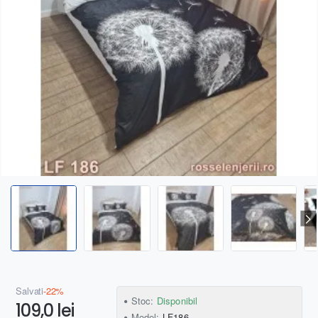
Salvați
-22%
Stoc:
Disponibil
109,0 lei
Model:
LF186