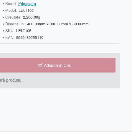
Brand:
Primavara
Model:
LELT105
Greutate:
2,200.00g
Dimensiuni:
400.00mm x 300.00mm x 80.00mm
SKU:
LELT105
EAN:
5949489255110
Adaugă în Coş
ră produsul