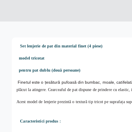
Set l
enjerie de pat din material finet (4 piese)
model tricotat
pentru pat dublu (două persoane)
Finetul este o țesătură pufoasă din bumbac, moale, catifelată
plăcut la atingere. C
earceaful de pat dispune de prindere cu elastic, 
Acest model de lenjerie prezintă o textură tip tricot pe suprafața sup
Caracteristici produs :