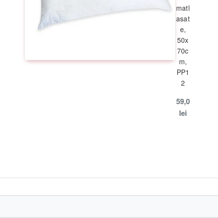
matl
asat
e,
50x
);
70c
m,
PP1
2
59,0
lei
grade C
;