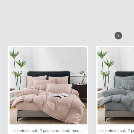
Lenjerie de pat, 2 persoane, finet, model tricotat, 4 piese, cu elastic, uni, crem închis, LELT104