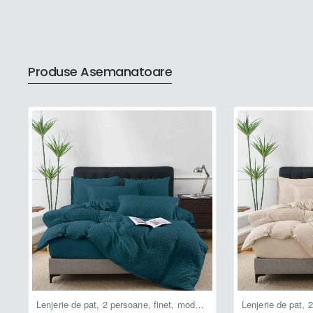
- sunt suficienți detergenții normali, fără înălbitori chimici;
- se calcă la maxim
130 grade C
(dacă se consideră a fi n
- se poate usca în uscătorul electric
;
Produse Asemanatoare
- se recomandă a se spăla înainte de prima utilizare din m
!
Info:
- pozele sunt cu titlu de prezentare, de aceea nuanțele pot fi s
și
s
etărilor
d
e
vizualizare
ale
ecranului pe care sunt afișate.
Lenjerie de pat, 2 persoane, finet, model tricotat, 4 piese, cu elastic, uni, albastru , LELT112