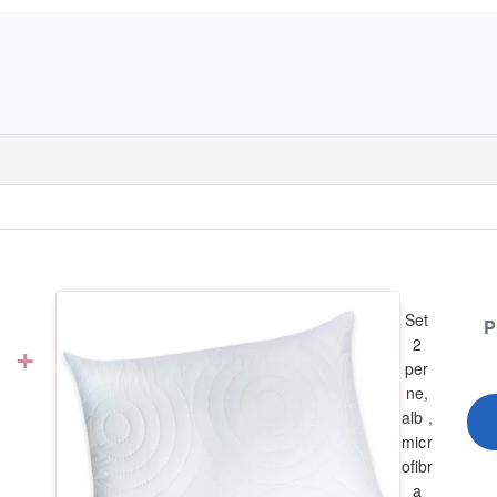
Set
P
+
2
per
ne,
alb ,
micr
ofibr
a