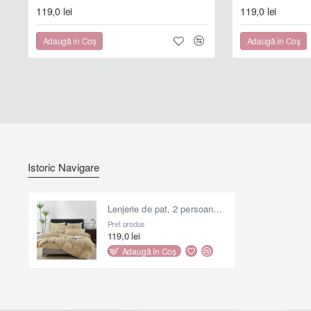
119,0 lei
119,0 lei
Adaugă în Coş
Adaugă în Coş
Istoric Navigare
Lenjerie de pat, 2 persoane, finet, model tricotat, 4 piese, cu elastic, uni, maro, LELT105
Preț produs
119,0 lei
Adaugă în Coş