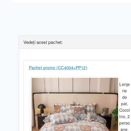
-
prezintă rezistență la decolorare
;
- nu necesită călcare
;
- închidere cu fermoar pentru cearceaf pilotă
;
- cearceaf de pat cu elastic .
Vedeți acest pachet:
Caracteristici material :
- material obținut din bumbac 100%
;
Pachet promo (CC4004+PP12)
- moale, catifelat, plăcut la atingere
;
Lenje
- confortabil, gros
;
rie
de
- permite o bună circulație a aerului, lăsând piele să respire
;
pat,
Cocol
- nu intră la apă .
ino, 2
Pachetul conține :
perso
ane,