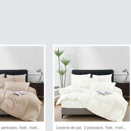
ecesar)
;
otive de igienă.
ensibil diferite în realitate datorită luminozității
Lenjerie de pat, 2 persoane, finet, model tricotat, 4 piese, cu elastic, uni, crem , LELT103
Lenjerie de pat, 2 persoane, finet, model tricotat, 4 piese, cu elastic, uni, crem deschis, LELT102