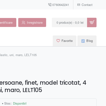
0760642241
Contact
entificare
Inregistrare
0 produs(e) - 0,0 lei
Favorite
Blog
 elastic, uni, maro, LELT105
ersoane, finet, model tricotat, 4
ni, maro, LELT105
Stoc:
Disponibil