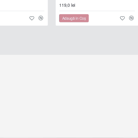
119,0 lei
Adaugă în Coş