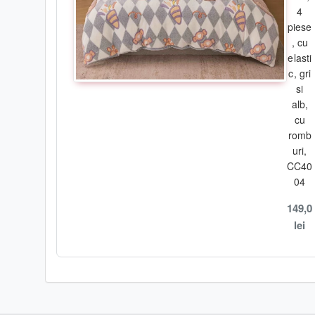
1bc cearceaf pilotă 200x230 cm;
4
piese
1bc cearceaf de pat cu elastic 180x200 cm
;
, cu
elasti
(+25cm înălțimea saltelei
;
dimensiune desfășurată 230x250cm
c, gri
si
2bc față pernă 55x80 cm.
alb,
cu
Ambalare :
romb
uri,
- tip material : bumbac tip finet ;
CC40
- ambalaj : husă transparentă din plastic ;
04
149,0
- greutate totală produs : 2200gr .
lei
Î
ntreţinere:
-
s
e
spală ușor la temperaturi scăzute, nu mai mari de
30 