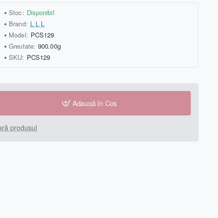
Stoc:
Disponibil
Brand:
L L L
Model:
PCS129
Greutate:
900.00g
SKU:
PCS129
Adaugă în Coş
ră produsul