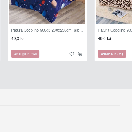
Pătură Cocolino 900gr, 200x230cm, albastru , cu planete, PCS113
49,0 lei
49,0 lei
Adaugă în Coş
Adaugă în Coş