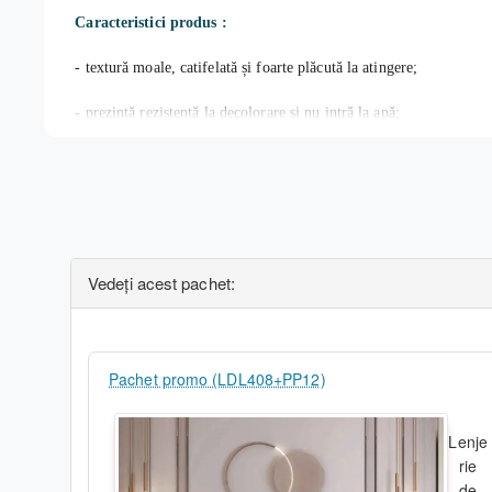
Caracteristici produs :
- textură moale, catifelată și foarte plăcută la atingere;
-
prezintă rezistență la decolorare și nu intră la apă
;
- nu necesită călcare
;
- material antialergic, 100% Polyester, densitate 195gr/mp.
Vedeți acest pachet:
Pachetul conține :
- 1bc pătură cocolino, dimensiunea 200x230 cm;
Pachet promo (LDL408+PP12)
- greutate totală pachet 900gr.
Lenje
rie
Î
ntreţinere:
de