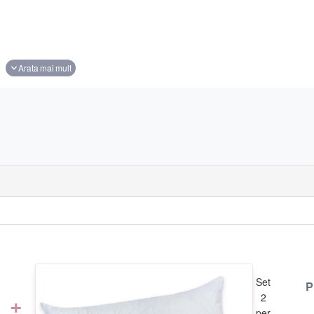
Set
P
+
2
per