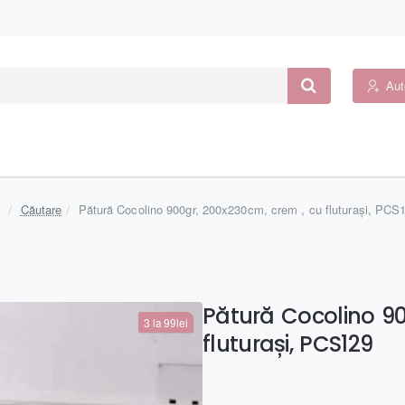
Aut
home
Căutare
Pătură Cocolino 900gr, 200x230cm, crem , cu fluturași, PCS
Pătură Cocolino 90
3 la 99lei
fluturași, PCS129