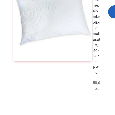
ne,
grade C
;
alb ,
micr
ofibr
otive de igienă.
a
matl
asat
e,
50x
70c
ensibil diferite în realitate datorită luminozității
m,
PP1
2
59,0
lei