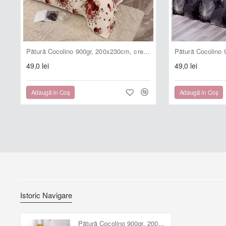
Pătură Cocolino 900gr, 200x230cm, crem , cu floricele roșii, PCS106
49,0 lei
49,0 lei
Adaugă în Coş
Adaugă în Coş
Istoric Navigare
Pătură Cocolino 900gr, 200x230cm, crem , cu fluturași, PCS129