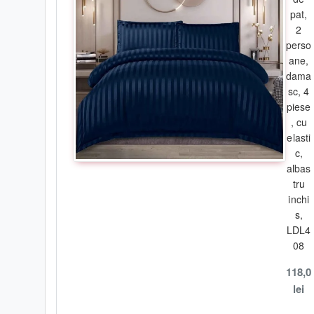
pat,
-
s
e
spală ușor la temperaturi scăzute, nu mai mari de
30 
2
perso
- sunt suficienți detergenții normali, fără înălbitori chimici;
ane,
- se recomandă a se spăla înainte de prima utilizare din m
dama
sc, 4
piese
, cu
!
Info:
elasti
c,
- pozele sunt cu titlu de prezentare, de aceea nuanțele pot fi s
albas
și
s
etărilor
d
e
vizualizare
ale
ecranului pe care sunt afișate .
tru
inchi
s,
LDL4
08
118,0
lei