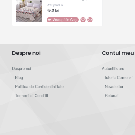
Preț produs
49,0 lei
Adaugă în Coş
Despre noi
Contul meu
Despre noi
Autentificare
Blog
Istoric Comenzi
Politica de Confidentialitate
Newsletter
Termeni si Conditii
Retururi