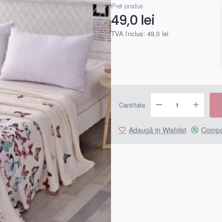
Preț produs
49,0 lei
TVA Inclus: 49,0 lei
Cantitate
Adaugă in Wishlist
Compa