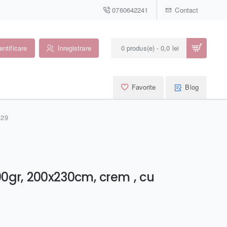
0760642241
Contact
entificare
Inregistrare
0 produs(e) - 0,0 lei
Favorite
Blog
129
0gr, 200x230cm, crem , cu