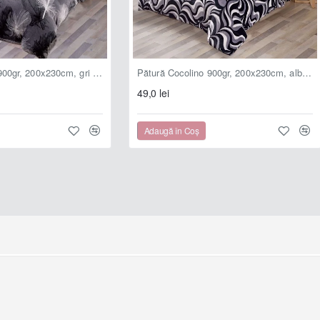
Pătură Cocolino 900gr, 200x230cm, gri , cu pene albe și gri, PCS107
Pătură Cocolino 900gr, 200x230cm, alb negru gri , imprimeu tip zebră, PCS112
49,0 lei
Adaugă în Coş